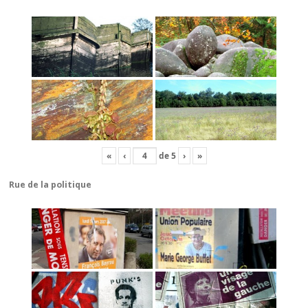
«
‹
de
5
›
»
Rue de la politique