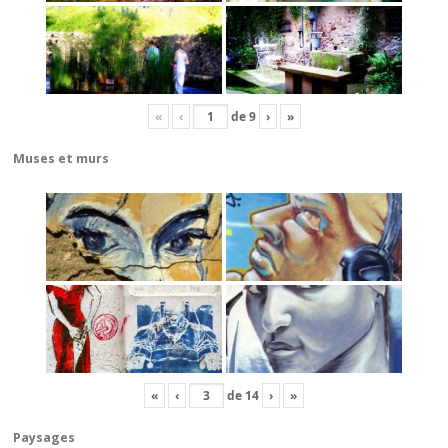
«
‹
de
9
›
»
Muses et murs
«
‹
de
14
›
»
Paysages