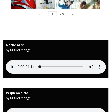
«
‹
de
5
›
»
Noche al fin
by Miguel Monge
Pequeno ciclo
by Miguel Monge