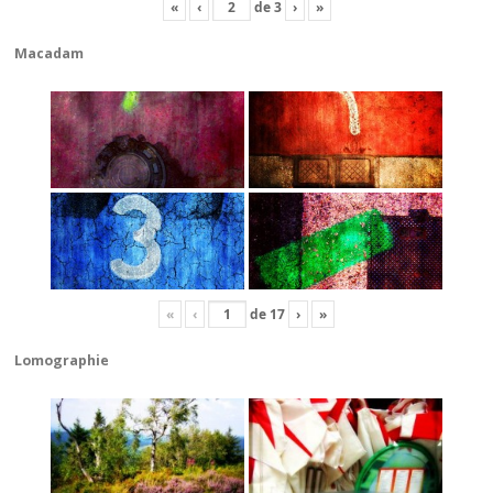
«
‹
de
3
›
»
Macadam
«
‹
de
17
›
»
Lomographie