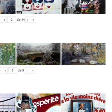
‹
de
14
›
»
«
‹
de
5
›
»