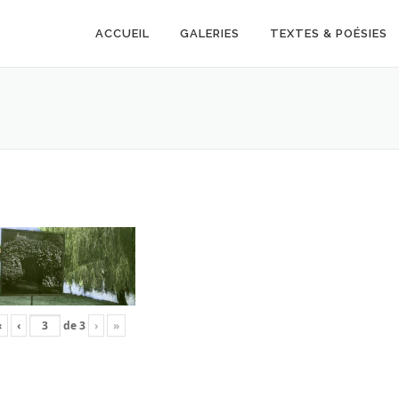
ACCUEIL
GALERIES
TEXTES & POÉSIES
«
‹
de
3
›
»