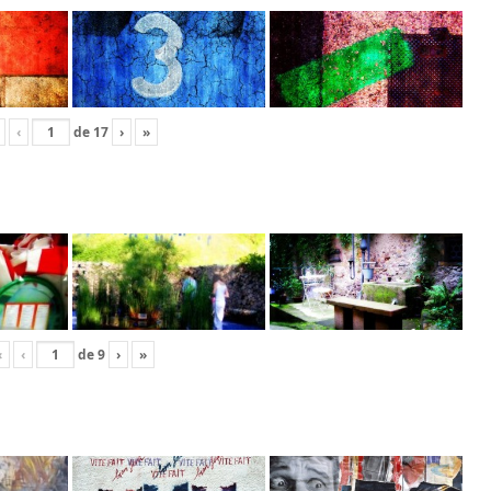
‹
de
17
›
»
«
‹
de
9
›
»