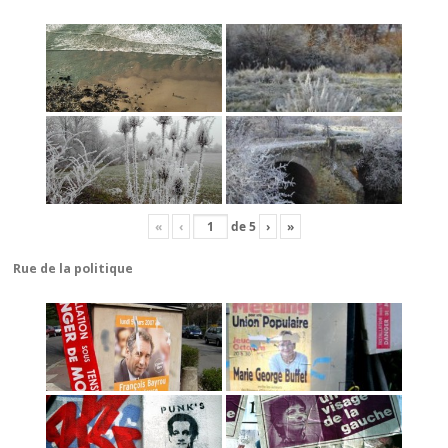
«
‹
de
5
›
»
Rue de la politique