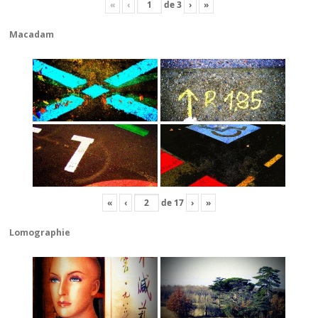
«
‹
de
3
›
»
Macadam
«
‹
de
17
›
»
Lomographie