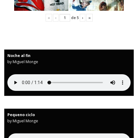
«
‹
de
5
›
»
Noche al fin
by Miguel Monge
Pequeno ciclo
by Miguel Monge