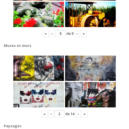
«
‹
de
9
›
»
Muses et murs
«
‹
de
14
›
»
Paysages