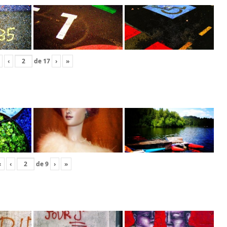
‹
de
17
›
»
«
‹
de
9
›
»