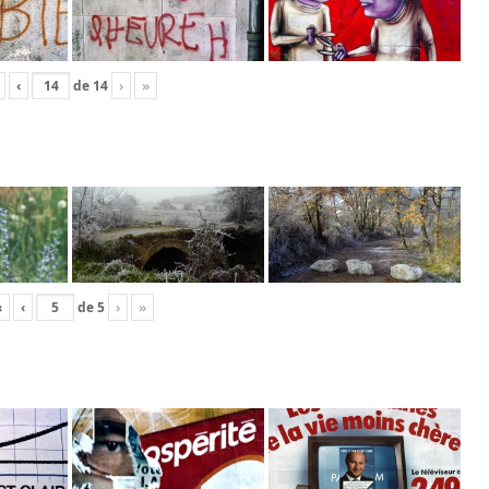
‹
de
14
›
»
«
‹
de
5
›
»