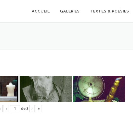
ACCUEIL
GALERIES
TEXTES & POÉSIES
«
‹
de
3
›
»