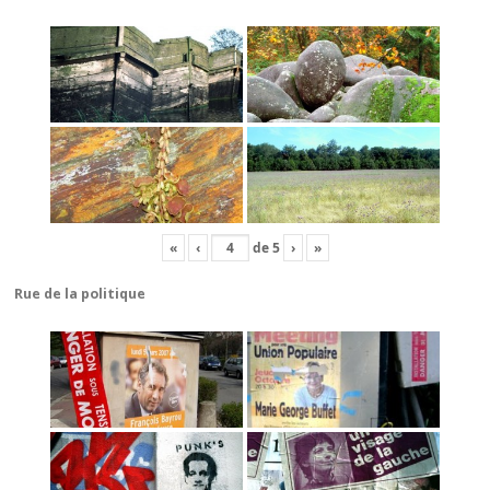
«
‹
de
5
›
»
Rue de la politique