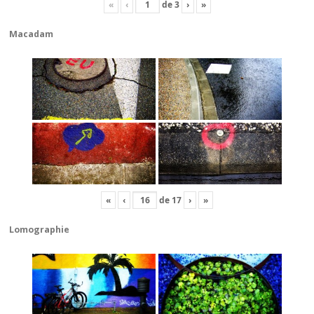
«
‹
de
3
›
»
Macadam
«
‹
de
17
›
»
Lomographie