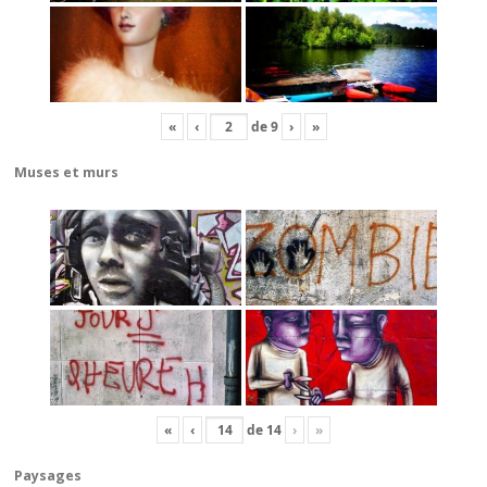
«
‹
de
9
›
»
Muses et murs
«
‹
de
14
›
»
Paysages