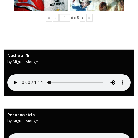
«
‹
de
5
›
»
Noche al fin
by Miguel Monge
Pequeno ciclo
by Miguel Monge