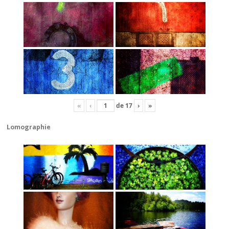
«
‹
de
17
›
»
Lomographie