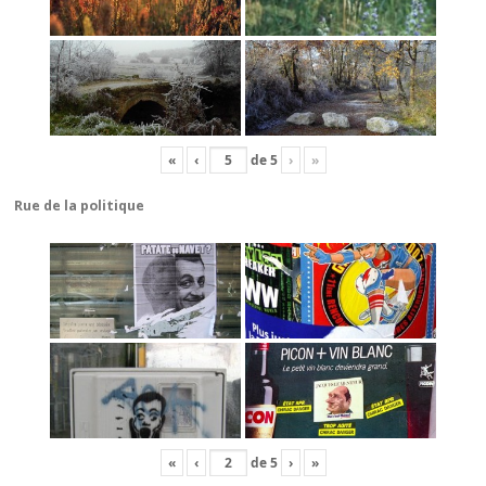
«
‹
de
5
›
»
Rue de la politique
«
‹
de
5
›
»