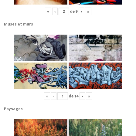
«
‹
de
9
›
»
Muses et murs
«
‹
de
14
›
»
Paysages