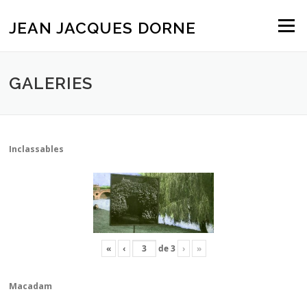
Aller
au
JEAN JACQUES DORNE
Menu
contenu
GALERIES
Inclassables
«
‹
de
3
›
»
Macadam