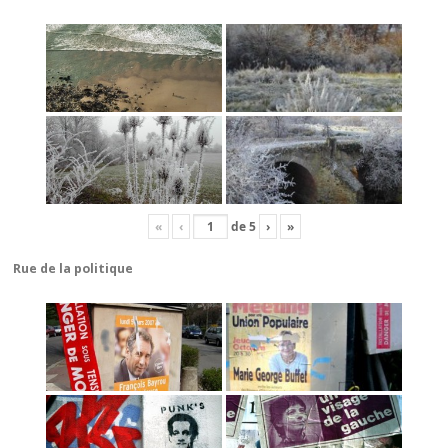
«
‹
de
5
›
»
Rue de la politique