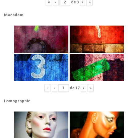
«
‹
de
3
›
»
Macadam
«
‹
de
17
›
»
Lomographie