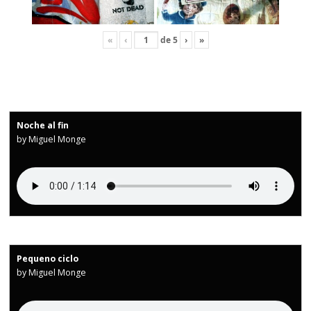
«
‹
de
5
›
»
Noche al fin
by Miguel Monge
Pequeno ciclo
by Miguel Monge