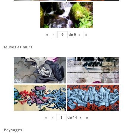
«
‹
de
9
›
»
Muses et murs
«
‹
de
14
›
»
Paysages