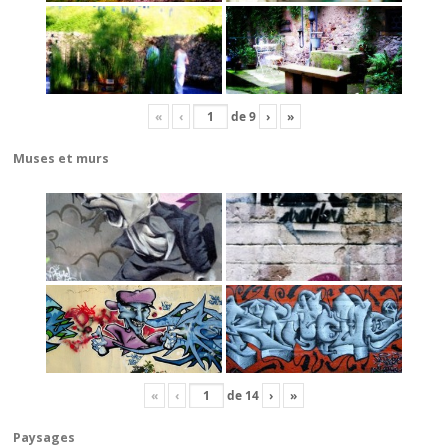
«
‹
de
9
›
»
Muses et murs
«
‹
de
14
›
»
Paysages