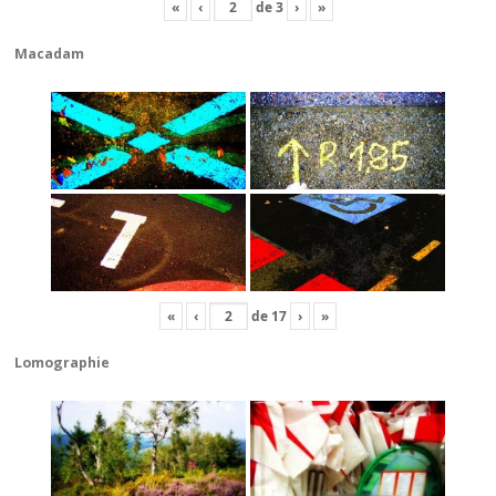
«
‹
de
3
›
»
Macadam
«
‹
de
17
›
»
Lomographie