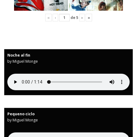
«
‹
de
5
›
»
Noche al fin
by Miguel Monge
Pequeno ciclo
by Miguel Monge