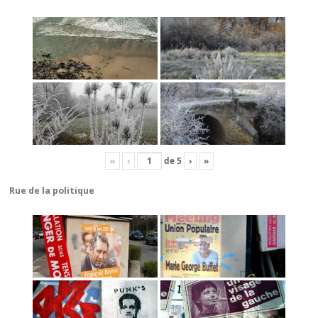
«
‹
de
5
›
»
Rue de la politique