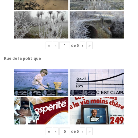
«
‹
de
5
›
»
Rue de la politique
«
‹
de
5
›
»