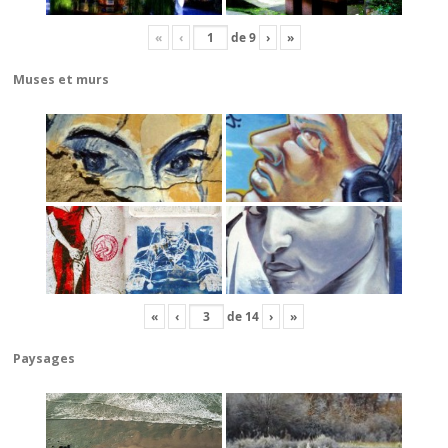
«
‹
de
9
›
»
Muses et murs
«
‹
de
14
›
»
Paysages