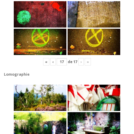
«
‹
de
17
›
»
Lomographie