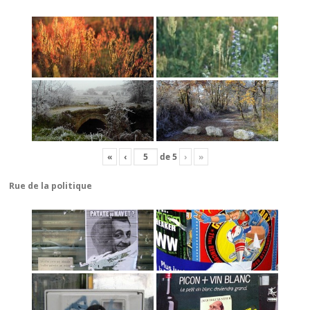
«
‹
de
5
›
»
Rue de la politique