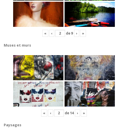
«
‹
de
9
›
»
Muses et murs
«
‹
de
14
›
»
Paysages