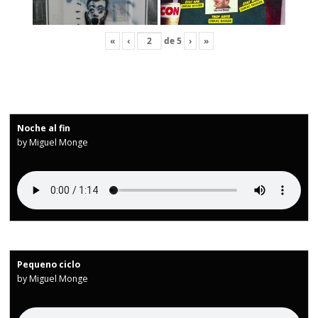
«
‹
de
5
›
»
Noche al fin
by Miguel Monge
Pequeno ciclo
by Miguel Monge