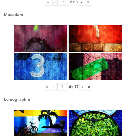
«
‹
de
3
›
»
Macadam
«
‹
de
17
›
»
Lomographie