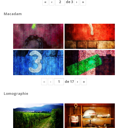
«
‹
de
3
›
»
Macadam
«
‹
de
17
›
»
Lomographie