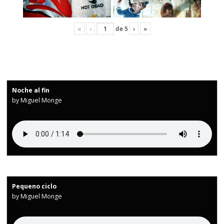
«
‹
de
5
›
»
Noche al fin
by Miguel Monge
Pequeno ciclo
by Miguel Monge