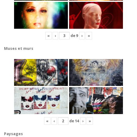
«
‹
de
9
›
»
Muses et murs
«
‹
de
14
›
»
Paysages