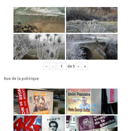
«
‹
de
5
›
»
Rue de la politique