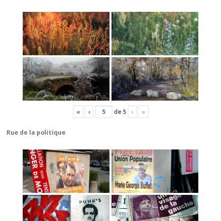
«
‹
de
5
›
»
Rue de la politique