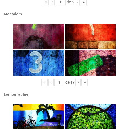
«
‹
de
3
›
»
Macadam
«
‹
de
17
›
»
Lomographie