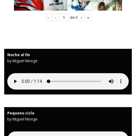
«
‹
de
5
›
»
Noche al fin
by Miguel Monge
Pequeno ciclo
by Miguel Monge