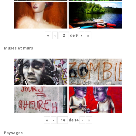
«
‹
de
9
›
»
Muses et murs
«
‹
de
14
›
»
Paysages