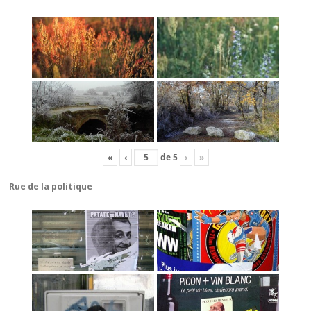
«
‹
de
5
›
»
Rue de la politique