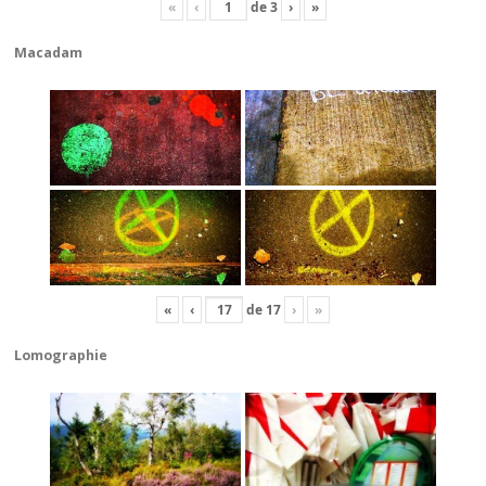
«
‹
de
3
›
»
Macadam
«
‹
de
17
›
»
Lomographie