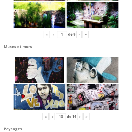
«
‹
de
9
›
»
Muses et murs
«
‹
de
14
›
»
Paysages