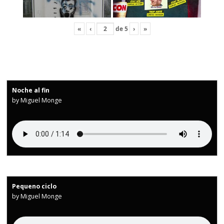
«
‹
de
5
›
»
Noche al fin
by Miguel Monge
Pequeno ciclo
by Miguel Monge