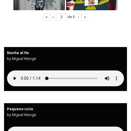
«
‹
de
5
›
»
Noche al fin
by Miguel Monge
Pequeno ciclo
by Miguel Monge