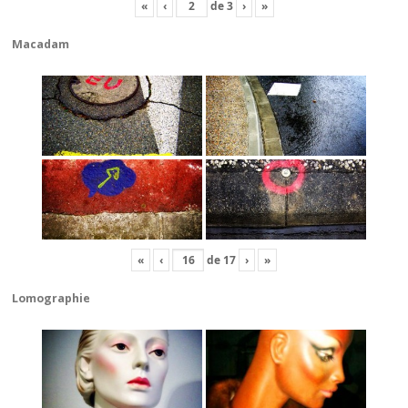
«
‹
de
3
›
»
Macadam
«
‹
de
17
›
»
Lomographie