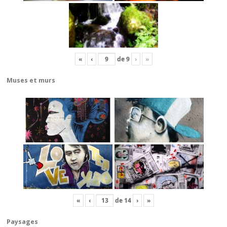
«
‹
de
9
›
»
Muses et murs
«
‹
de
14
›
»
Paysages