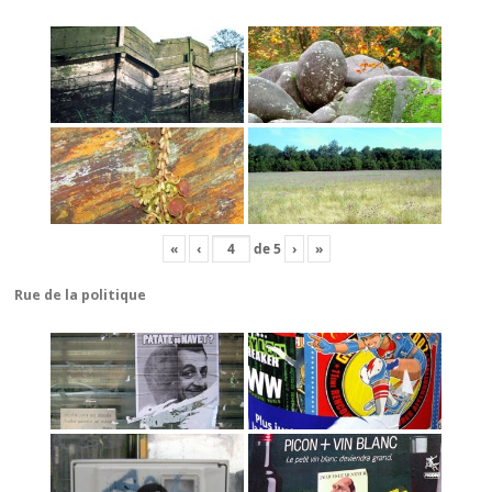
«
‹
de
5
›
»
Rue de la politique