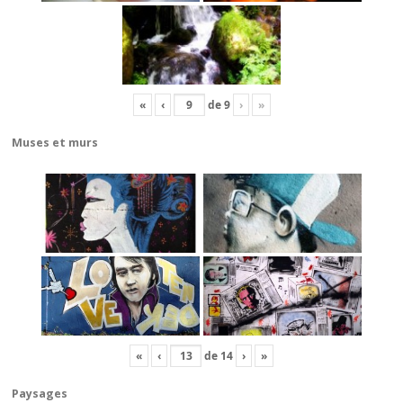
«
‹
de
9
›
»
Muses et murs
«
‹
de
14
›
»
Paysages