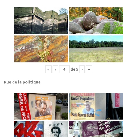
«
‹
de
5
›
»
Rue de la politique