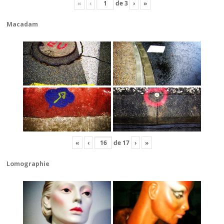
«
‹
de
3
›
»
Macadam
«
‹
de
17
›
»
Lomographie