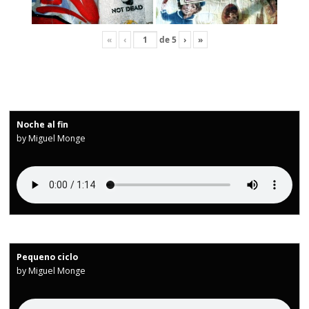
«
‹
de
5
›
»
Noche al fin
by Miguel Monge
Pequeno ciclo
by Miguel Monge