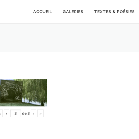
ACCUEIL
GALERIES
TEXTES & POÉSIES
«
‹
de
3
›
»