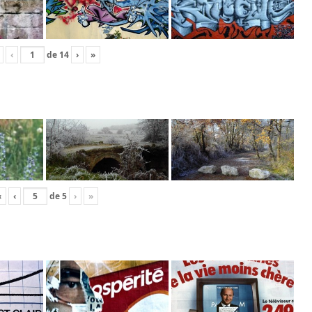
‹
de
14
›
»
«
‹
de
5
›
»