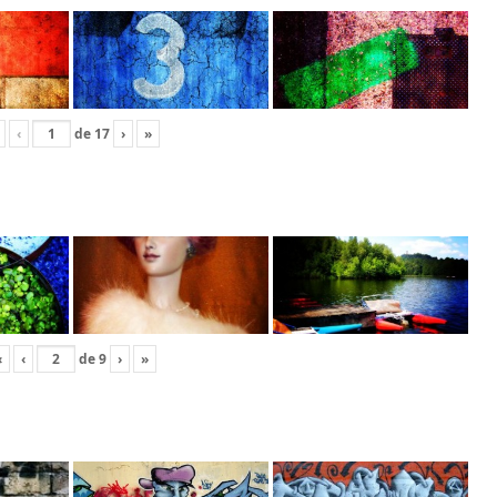
‹
de
17
›
»
«
‹
de
9
›
»