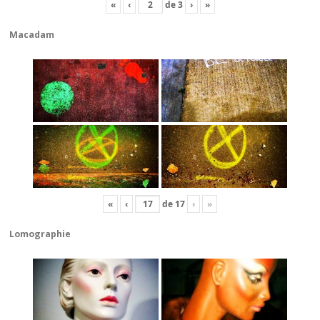
«
‹
de
3
›
»
Macadam
«
‹
de
17
›
»
Lomographie