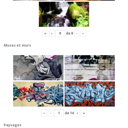
«
‹
de
9
›
»
Muses et murs
«
‹
de
14
›
»
Paysages