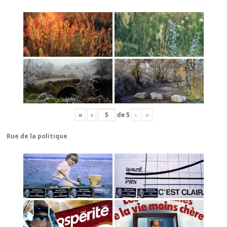
«
‹
de
5
›
»
Rue de la politique