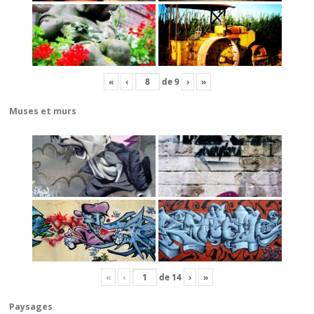
«
‹
de
9
›
»
Muses et murs
«
‹
de
14
›
»
Paysages