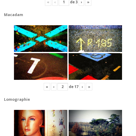
«
‹
de
3
›
»
Macadam
«
‹
de
17
›
»
Lomographie