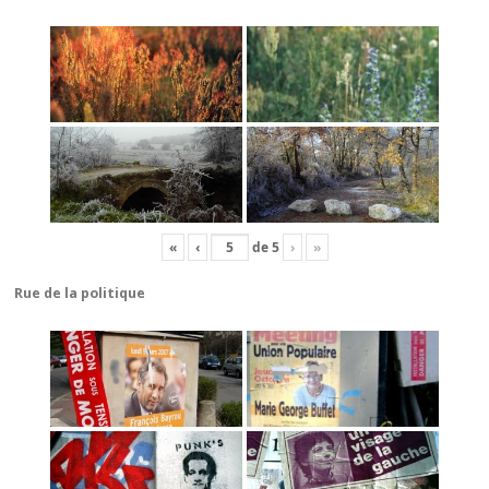
«
‹
de
5
›
»
Rue de la politique