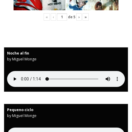
«
‹
de
5
›
»
Noche al fin
by Miguel Monge
Pequeno ciclo
by Miguel Monge