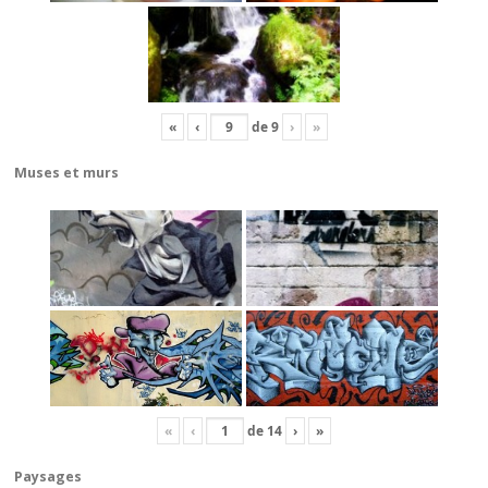
«
‹
de
9
›
»
Muses et murs
«
‹
de
14
›
»
Paysages