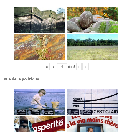
«
‹
de
5
›
»
Rue de la politique