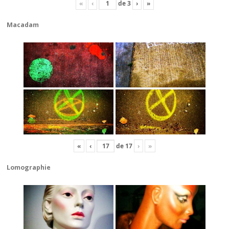
«
‹
de
3
›
»
Macadam
«
‹
de
17
›
»
Lomographie