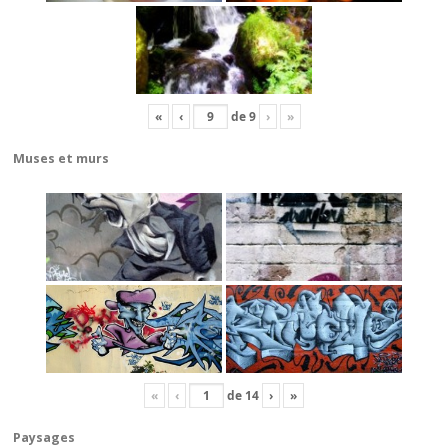
«
‹
de
9
›
»
Muses et murs
«
‹
de
14
›
»
Paysages