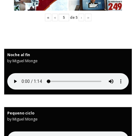
«
‹
de
5
›
»
Noche al fin
by Miguel Monge
Pequeno ciclo
by Miguel Monge