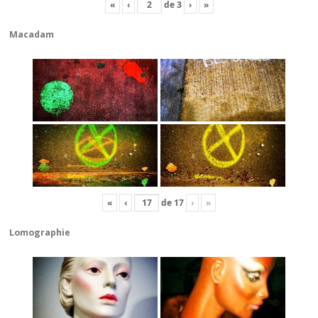
«
‹
de
3
›
»
Macadam
«
‹
de
17
›
»
Lomographie