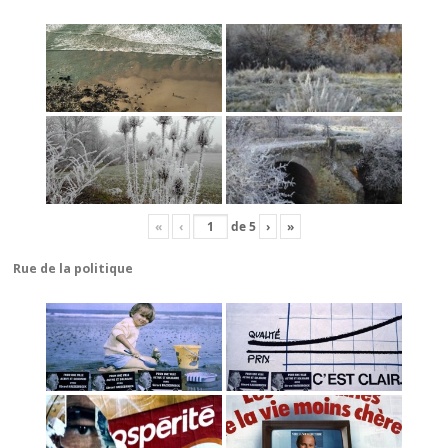
«
‹
de
5
›
»
Rue de la politique